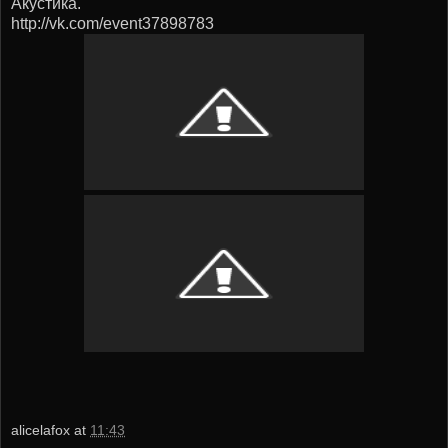
Акустика.
http://vk.com/event37898783
alicelafox
at
11:43