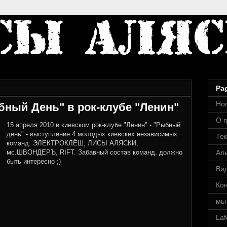
Pa
Ho
ыбный День" в рок-клубе "Ленин"
О 
15 апреля 2010 в киевском рок-клубе "Ленин" - "Рыбный
день" - выступление 4 молодых киевских независимых
Тек
команд: ЭЛЕКТРОКЛЁШ, ЛИСЫ АЛЯСКИ,
мс.ШВОНДЕРЪ, RIFT. Забавный состав команд, должно
Ал
быть интересно ;)
Ви
Ко
мы 
Laf