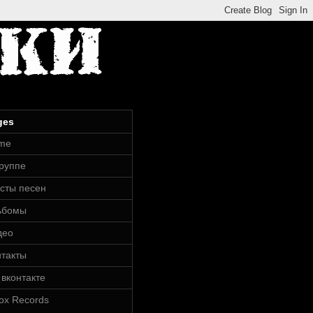
ges
me
группе
сты песен
ьбомы
део
нтакты
вконтакте
ox Records