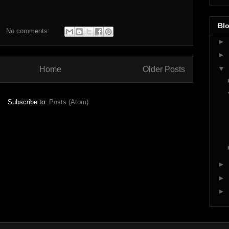
Blo
No comments:
►
►
▼
Home
Older Posts
Subscribe to:
Posts (Atom)
►
►
►