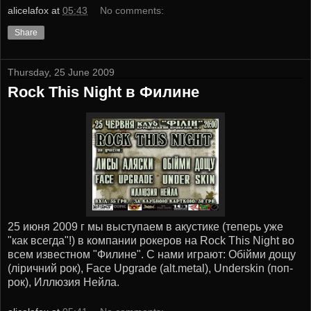
alicelafox
at
05:43
No comments:
Share
Thursday, 25 June 2009
Rock This Night в Филине
25 июня 2009 г мы выступаем в акустике (теперь уже
"как всегда"!) в компании рокеров на Rock This Night во
всем известном "Филине". С нами играют: Обійми дощу
(ліричний рок), Face Upgrade (alt.metal), Underskin (поп-
рок), Иллюзия Нейла.